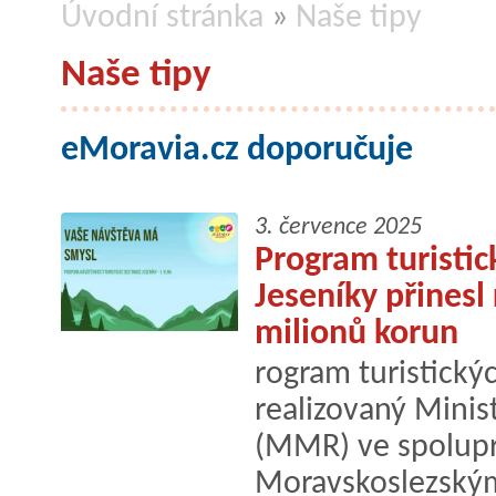
Úvodní stránka
»
Naše tipy
Naše tipy
eMoravia.cz doporučuje
3. července 2025
Program turisti
Jeseníky přinesl
milionů korun
rogram turistický
realizovaný Minis
(MMR) ve spolup
Moravskoslezský