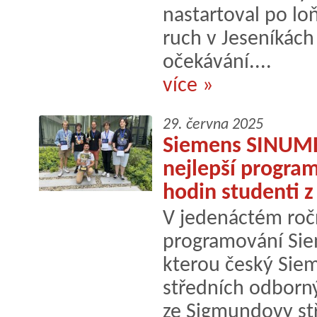
nastartoval po lo
ruch v Jeseníkách
očekávání....
více »
29. června 2025
Siemens SINUMER
nejlepší progra
hodin studenti z
V jedenáctém roč
programování Si
kterou český Sie
středních odbornýc
ze Sigmundovy stř