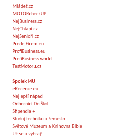
Mládež.cz
MOTORcheckUP
NejBusiness.cz
NejChlapi.cz
NejSenioři.cz
ProdejFirem.eu
ProfiBusiness.eu
ProfiBusiness.world
TestMotoru.cz
Spolek I4U
eRecenze.eu
Nejlepší nápad
Odborníci Do Škol
Stipendia +
Studuj techniku a řemeslo
Světové Muzeum a Knihovna Bible
Uč se a vyhraj!