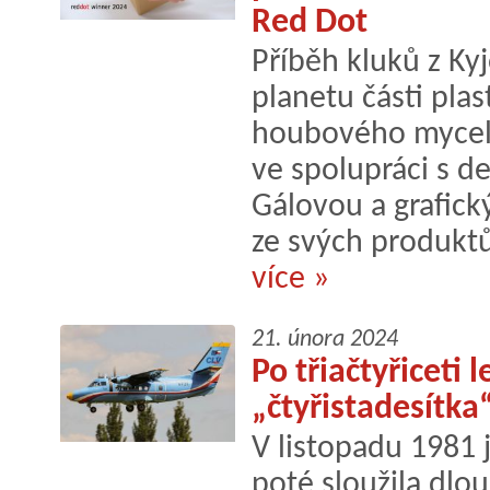
Red Dot
Příběh kluků z Kyj
planetu části pla
houbového myceli
ve spolupráci s d
Gálovou a grafic
ze svých produktů 
více »
21. února 2024
Po třiačtyřiceti l
„čtyřistadesítk
V listopadu 1981 j
poté sloužila dlo