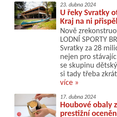
23. dubna 2024
U řeky Svratky o
Kraj na ni přispě
Nově zrekonstruov
LODNÍ SPORTY BRN
Svratky za 28 mil
nejen pro stávající
se skupinu dětský
si tady třeba zkrátí
více »
17. dubna 2024
Houbové obaly z 
prestižní oceně