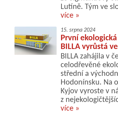
Lutíně. Tým ve slo
více »
15. srpna 2024
První ekologick
BILLA vyrůstá v
BILLA zahájila v č
celodřevěné ekolo
střední a východn
Hodonínsku. Na o
Kyjov vyroste v n
z nejekologičtější
více »