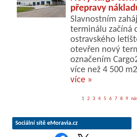
přepravy nákladu
Slavnostním zahá
terminálu začíná 
ostravského letišt
otevřen nový term
označením Cargo2
více než 4 500 m2
více »
1
2
3
4
5
6
7
8
9
nás
Sociální sítě eMoravia.cz