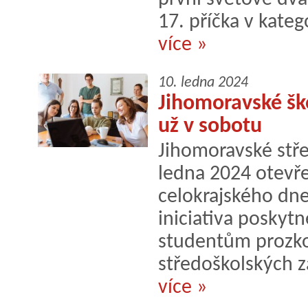
17. příčka v katego
více »
10. ledna 2024
Jihomoravské ško
už v sobotu
Jihomoravské stře
ledna 2024 otevře
celokrajského dne
iniciativa poskyt
studentům prozko
středoškolských z
více »