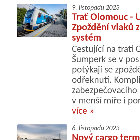
9. listopadu 2023
Trať Olomouc - 
Zpoždění vlaků 
systém
Cestující na trat
Šumperk se v posl
potýkají se zpožd
odřeknutí. Kompl
zabezpečovacího za
v menší míře i po
více »
6. listopadu 2023
Nový cargo termi