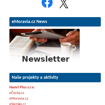
eMoravia.cz News
Naše projekty a aktivity
Hamri Plus s.r.o.
eČechy.cz
eMoravia.cz
eSlezsko.cz