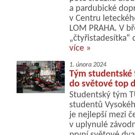
a pardubické dopr
v Centru leteckéh
LOM PRAHA. V bř
„čtyřistadesítka“ 
více »
1. února 2024
Tým studentské 
do světové top d
Studentský tým TU
studentů Vysokéh
je nejlepší mezi č
v uplynulé závodn
první světové dva