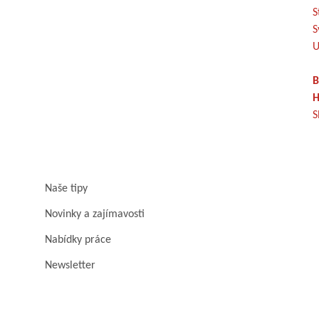
S
S
U
B
H
S
Naše tipy
Novinky a zajímavosti
Nabídky práce
Newsletter