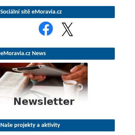
Sociální sítě eMoravia.cz
eMoravia.cz News
Naše projekty a aktivity