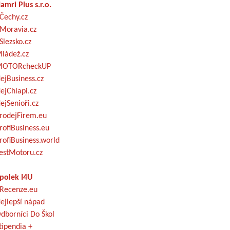
amri Plus s.r.o.
Čechy.cz
Moravia.cz
Slezsko.cz
ládež.cz
OTORcheckUP
ejBusiness.cz
ejChlapi.cz
ejSenioři.cz
rodejFirem.eu
rofiBusiness.eu
rofiBusiness.world
estMotoru.cz
polek I4U
Recenze.eu
ejlepší nápad
dborníci Do Škol
tipendia +