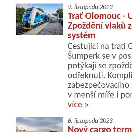
9. listopadu 2023
Trať Olomouc - 
Zpoždění vlaků 
systém
Cestující na trat
Šumperk se v posl
potýkají se zpožd
odřeknutí. Kompl
zabezpečovacího za
v menší míře i po
více »
6. listopadu 2023
Nový cargo termi