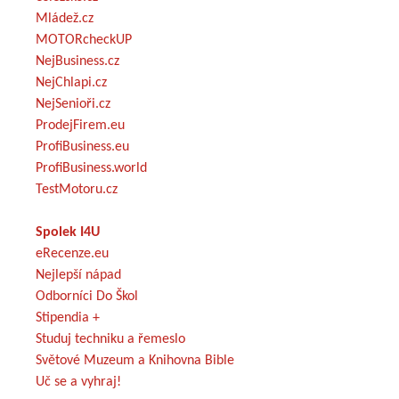
Mládež.cz
MOTORcheckUP
NejBusiness.cz
NejChlapi.cz
NejSenioři.cz
ProdejFirem.eu
ProfiBusiness.eu
ProfiBusiness.world
TestMotoru.cz
Spolek I4U
eRecenze.eu
Nejlepší nápad
Odborníci Do Škol
Stipendia +
Studuj techniku a řemeslo
Světové Muzeum a Knihovna Bible
Uč se a vyhraj!