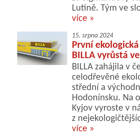
Lutíně. Tým ve slo
více »
15. srpna 2024
První ekologick
BILLA vyrůstá v
BILLA zahájila v č
celodřevěné ekolo
střední a východn
Hodonínsku. Na o
Kyjov vyroste v n
z nejekologičtější
více »