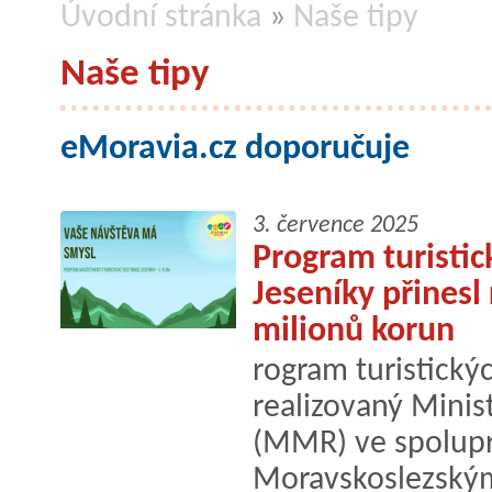
Úvodní stránka
»
Naše tipy
Naše tipy
eMoravia.cz doporučuje
3. července 2025
Program turisti
Jeseníky přinesl
milionů korun
rogram turistický
realizovaný Minis
(MMR) ve spolup
Moravskoslezský