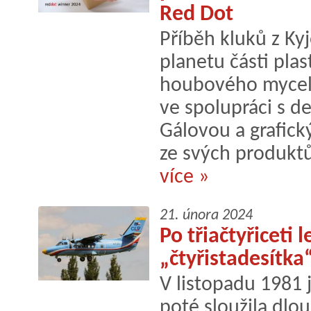
Red Dot
Příběh kluků z Kyj
planetu části pla
houbového myceli
ve spolupráci s d
Gálovou a grafic
ze svých produktů 
více »
21. února 2024
Po třiačtyřiceti l
„čtyřistadesítk
V listopadu 1981 j
poté sloužila dlo