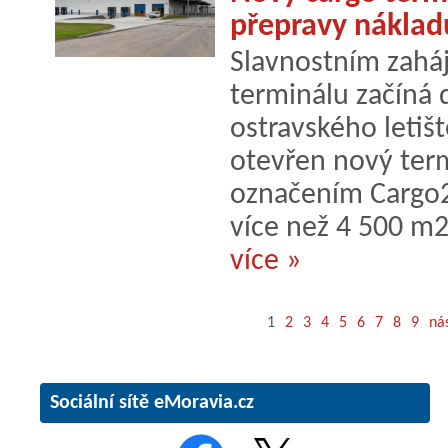
přepravy nákladu
Slavnostním zahá
terminálu začíná 
ostravského letišt
otevřen nový term
označením Cargo2
více než 4 500 m2
více »
1
2
3
4
5
6
7
8
9
nás
Sociální sítě eMoravia.cz