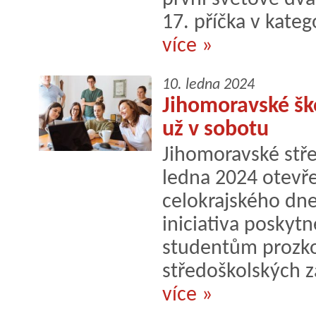
17. příčka v katego
více »
10. ledna 2024
Jihomoravské ško
už v sobotu
Jihomoravské stře
ledna 2024 otevře
celokrajského dne
iniciativa poskyt
studentům prozko
středoškolských z
více »