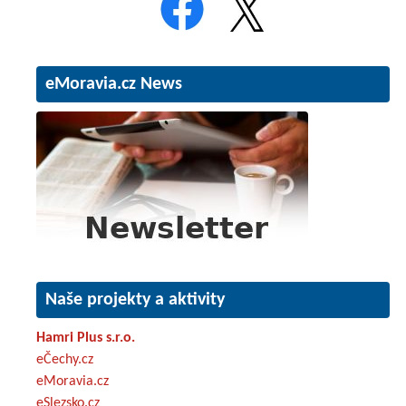
eMoravia.cz News
Naše projekty a aktivity
Hamri Plus s.r.o.
eČechy.cz
eMoravia.cz
eSlezsko.cz