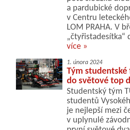
a pardubické dopr
v Centru leteckéh
LOM PRAHA. V bř
„čtyřistadesítka“ 
více »
1. února 2024
Tým studentské 
do světové top d
Studentský tým TU
studentů Vysokéh
je nejlepší mezi č
v uplynulé závodn
první světové dva