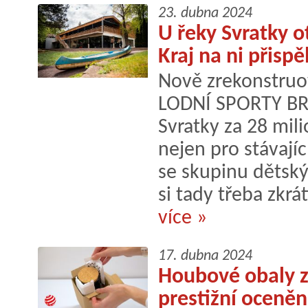
23. dubna 2024
U řeky Svratky o
Kraj na ni přispě
Nově zrekonstruov
LODNÍ SPORTY BRN
Svratky za 28 mil
nejen pro stávající
se skupinu dětský
si tady třeba zkrátí
více »
17. dubna 2024
Houbové obaly z 
prestižní oceně