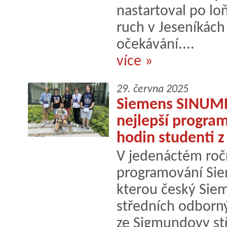
nastartoval po lo
ruch v Jeseníkách
očekávání....
více »
29. června 2025
Siemens SINUMER
nejlepší progra
hodin studenti z
V jedenáctém roč
programování Si
kterou český Sie
středních odbornýc
ze Sigmundovy stř