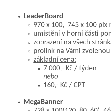
LeaderBoard
970 x 100, 745 x 100 pix
umístění v horní části por
zobrazení na všech stránk
prolink na Vámi zvolenou
základní cena:
7 000,- Kč / týden
nebo
160,- Kč / CPT
MegaBanner
728 x 100(120, 80, 60), 4